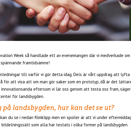
vation Week så handlade ett av evenemangen där vi medverkade om 
t spännande framtidsämne!
nledningar till varför vi gör detta idag. Dels är vårt uppdrag att lyfta
å för att visa att om man gör saker som en prototyp, då är det lättar
r innovationsanda eftersom vi lär oss genom att testa oss fram, säger
center för landsbygden.
g på landsbygden, hur kan det se ut?
an du se i nedan filmklipp men en spoiler är att vi under eftermiddag
 bildelningssätt som alla har testats i olika former på landsbygden.