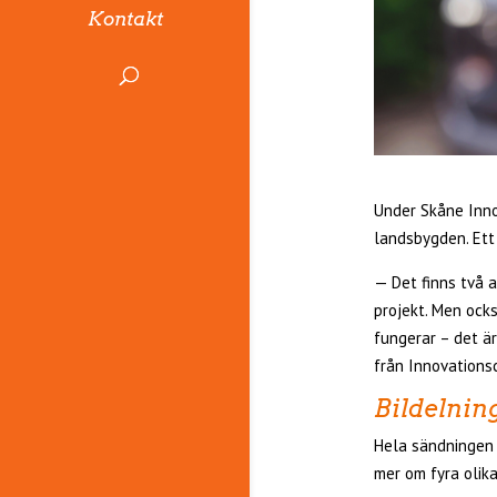
Kontakt
Under Skåne Inno
landsbygden. Et
— Det finns två a
projekt. Men ocks
fungerar – det ä
från Innovations
Bildelnin
Hela sändningen k
mer om fyra olika