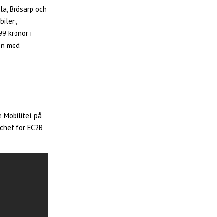
lla, Brösarp och
bilen,
9 kronor i
den med
 Mobilitet på
schef för EC2B