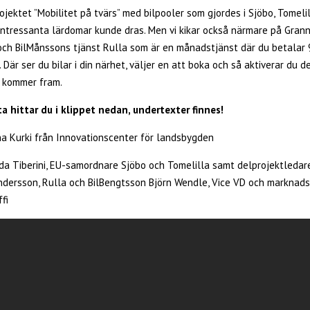
ojektet ”Mobilitet på tvärs” med bilpooler som gjordes i Sjöbo, Tomeli
 intressanta lärdomar kunde dras. Men vi kikar också närmare på Grann
och BilMånssons tjänst Rulla som är en månadstjänst där du betalar 9
Där ser du bilar i din närhet, väljer en att boka och så aktiverar du 
 kommer fram.
a hittar du i klippet nedan, undertexter finnes!
a Kurki från Innovationscenter för landsbygden
da Tiberini, EU-samordnare Sjöbo och Tomelilla samt delprojektledare
Andersson, Rulla och BilBengtsson Björn Wendle, Vice VD och marknad
fi