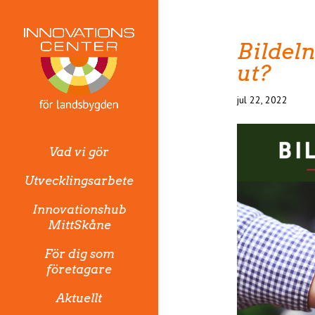
Bildel
ut?
jul 22, 2022
Vad vi gör
Utvecklingsarbete
Innovationshub
MittSkåne
För dig som
företagare
Aktuellt