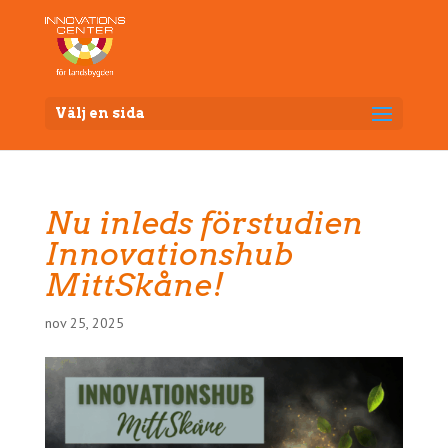
Välj en sida
Nu inleds förstudien
Innovationshub
MittSkåne!
nov 25, 2025