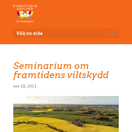
Välj en sida
Seminarium om
framtidens viltskydd
nov 18, 2021