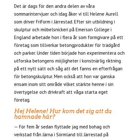
Det är dags för den andra delen av våra
sommarintervjuer och idag åker vi till Helene Aurell
som driver FriForm i Järrestad. Efter sin utbildning i
skulptur och möbelsnickeri på Emerson College i
England arbetade hon i flera år som formgivare på ett
företag som tillverkar betongprodukter för trädgård
och parker. Under tiden började hon experimentera och
utforska betongens möjligheter i konstnärlig riktning
på ett nytt sätt och såg att det fanns en efterfrågan
för betongskulptur. Men också att hon var ganska
ensam inom sitt område vilket stärkte henne i sin
övertygelse och drivkraft att våga starta eget
företag.
Hej Helene! Hur kom det sig att du
hamnade här?
— För fem år sedan flyttade jag med bohag och
verkstad från Järna i Sörmland till Järrestad på