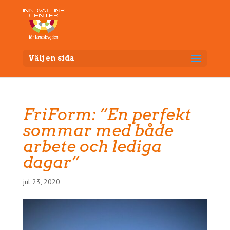
Välj en sida
FriForm: ”En perfekt
sommar med både
arbete och lediga
dagar”
jul 23, 2020