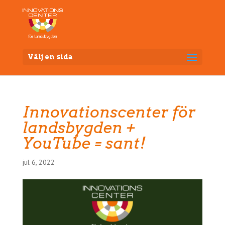
Välj en sida
Innovationscenter för
landsbygden +
YouTube = sant!
jul 6, 2022