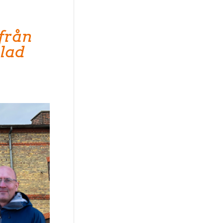
från
lad