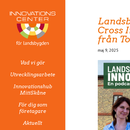
Landsb
Cross 
från T
maj 9, 2025
Vad vi gör
Utvecklingsarbete
Innovationshub
MittSkåne
För dig som
företagare
Aktuellt