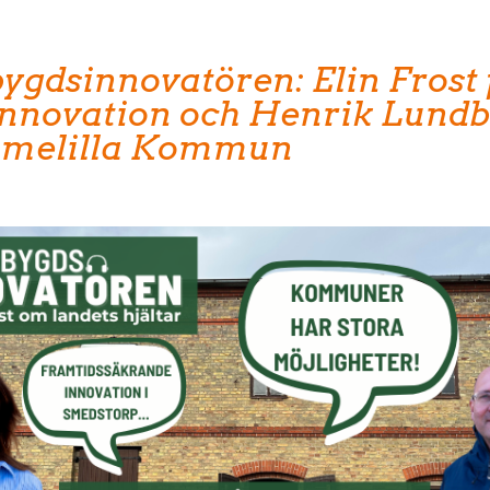
ygdsinnovatören: Elin Frost 
Innovation och Henrik Lundb
omelilla Kommun