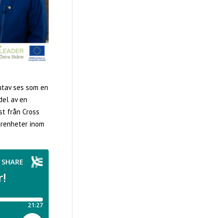
utav ses som en
del av en
st från Cross
arenheter inom