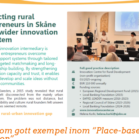
 som gott exempel inom ”Place-bas
ion”