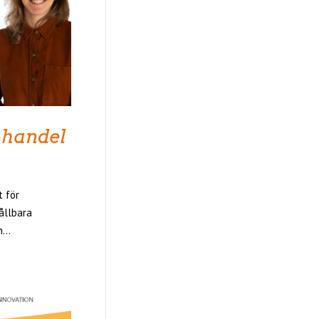
-handel
t för
ållbara
...