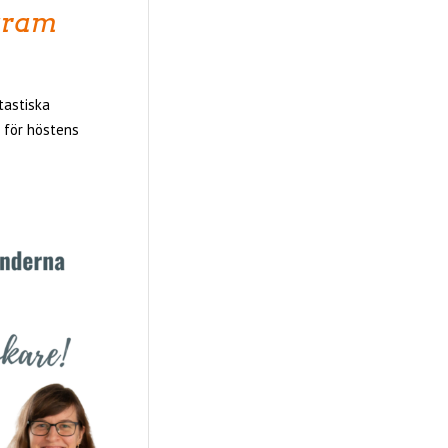
ogram
tastiska
 för höstens