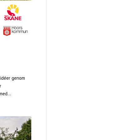
h idéer genom
r
med...