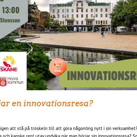
ar en innovationsresa?
igen att stå på tröskeln till att göra någonting nytt i sin verksamhet?
ra och kanske rent utav undvika när man börjar sin innovationsresa? S