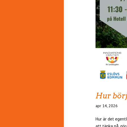
Hur börj
apr 14, 2026
Hur är det egentl
att tänka på, gö