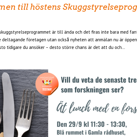
en till höstens Skuggstyrelsepr
skuggstyrelseprogrammet är till ända och det firas inte bara med fan
e deltagande företagen utan också nyheten att anmälan nu är öppen
to tidigare du ansöker – desto större chans är det att du och...