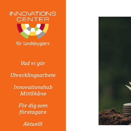
Vad vi gör
Utvecklingsarbete
Innovationshub
MittSkåne
För dig som
företagare
Aktuellt