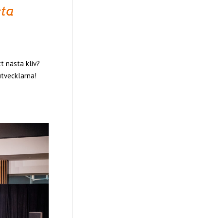
sta
t nästa kliv?
utvecklarna!