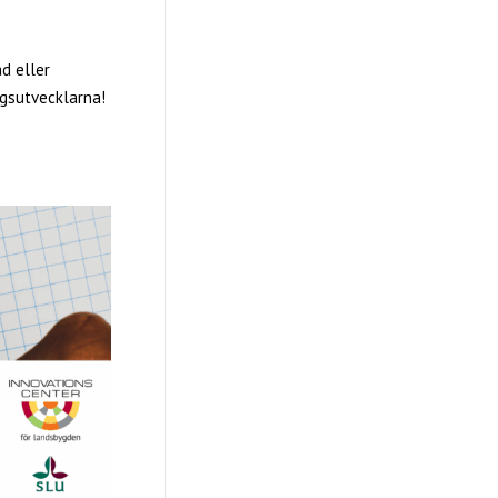
åd eller
agsutvecklarna!