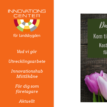
Vad vi gör
Utvecklingsarbete
Innovationshub
MittSkåne
För dig som
företagare
Aktuellt