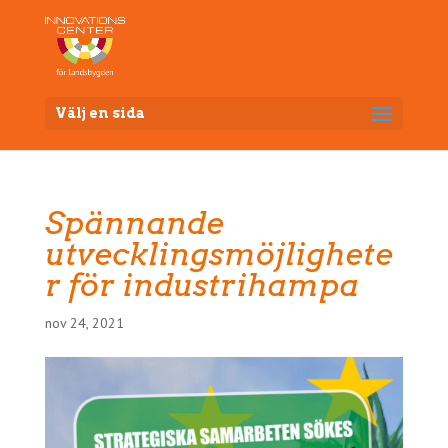
Välj en sida
Spännande
utvecklingsmöjlighete
r för industrihampa
nov 24, 2021