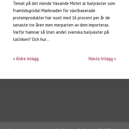
Temat på det nionde Växande Mötet är baljväxter som
framtidsgröda! Marknaden för växtbaserade
proteinprodukter har vuxit med 16 procent per år de
senaste tre åren men merparten av dem importeras.
Varför hamnar så liten andel svenska baljväxter på
tallriken? Och hur...
« Äldre inlägg
Nästa Inlägg »