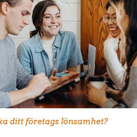
öka ditt företags lönsamhet?