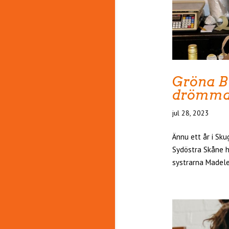
Gröna B
drömma
jul 28, 2023
Ännu ett år i Sk
Sydöstra Skåne h
systrarna Madele