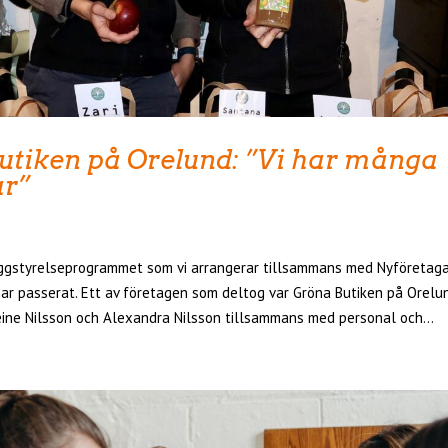
utiken på Orelund: ”Vi har många
r”
uggstyrelseprogrammet som vi arrangerar tillsammans med Nyföretag
ar passerat. Ett av företagen som deltog var Gröna Butiken på Orelun
ine Nilsson och Alexandra Nilsson tillsammans med personal och...