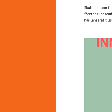
Skulle du som för
företags lönsamh
har lanserat til