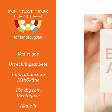
Vad vi gör
Utvecklingsarbete
Innovationshub
MittSkåne
För dig som
företagare
Aktuellt