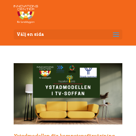
Välj en sida
Ystadmodellen för kompetensförsörjning