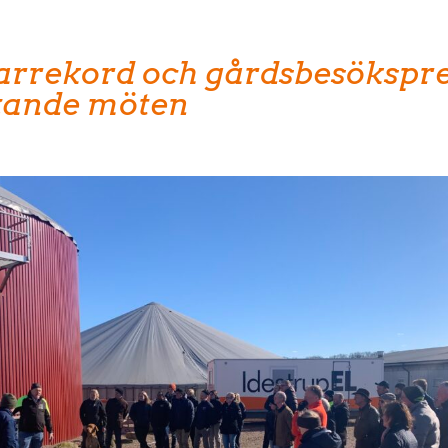
arrekord och gårdsbesökspr
xande möten