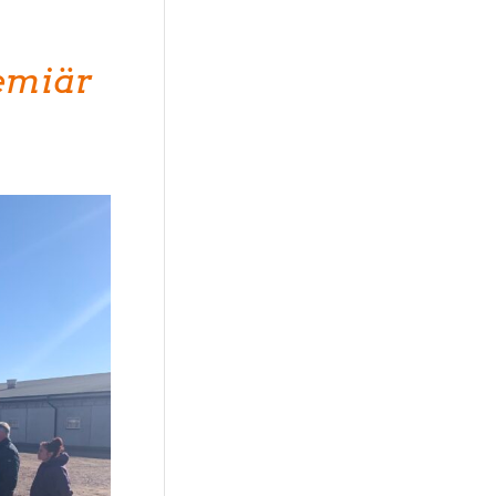
emiär