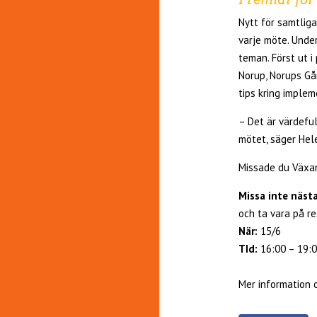
Nytt för samtlig
varje möte. Under
teman. Först ut 
Norup, Norups Gå
tips kring implem
– Det är värdefu
mötet, säger Hel
Missade du Växan
Missa inte näs
och ta vara på re
När:
15/6
TId:
16:00 – 19:
Mer information