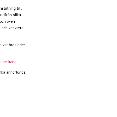
slutning till
utifrån olika
 och Sven
n och konkreta
n var bra under
tube-kanal
.
änka annorlunda