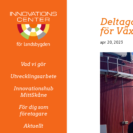
Deltag
för Vä
apr 20, 2023
Vad vi gör
Utvecklingsarbete
Innovationshub
MittSkåne
För dig som
företagare
Aktuellt