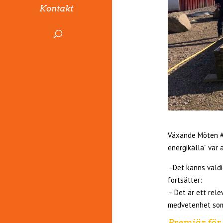
Kontakt
Växande Möten #5
energikälla” var
–Det känns väldi
fortsätter:
– Det är ett rele
medvetenhet som 
Premiär för