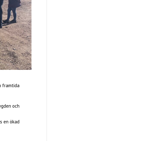
 framtida
bygden och
ns en ökad