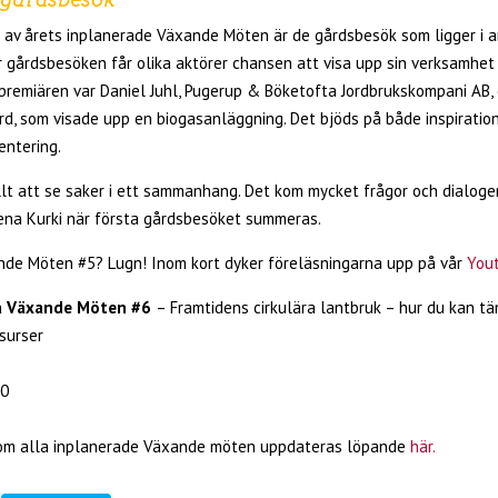
a av årets inplanerade Växande Möten är de gårdsbesök som ligger i an
 gårdsbesöken får olika aktörer chansen att visa upp sin verksamhet 
i premiären var Daniel Juhl, Pugerup & Böketofta Jordbrukskompani AB,
rd, som visade upp en biogasanläggning. Det bjöds på både inspiratio
entering.
llt att se saker i ett sammanhang. Det kom mycket frågor och dialoge
ena Kurki när första gårdsbesöket summeras.
de Möten #5? Lugn! Inom kort dyker föreläsningarna upp på vår
You
ta Växande Möten #6
– Framtidens cirkulära lantbruk – hur du kan t
surser
00
 om alla inplanerade Växande möten uppdateras löpande
här.